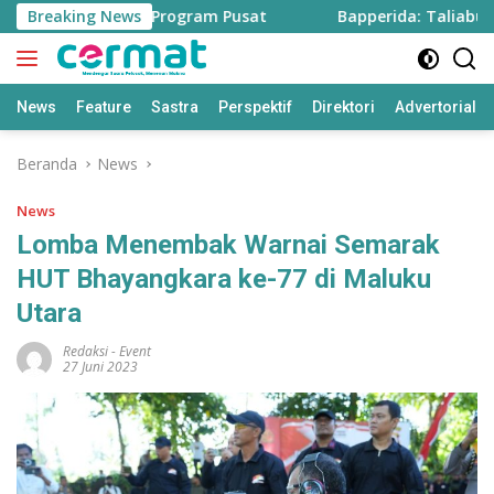
Langsung
are Sawah dari Program Pusat
Breaking News
Bapperida: Taliabu Butu
ke
konten
News
Feature
Sastra
Perspektif
Direktori
Advertorial
Beranda
News
News
Lomba Menembak Warnai Semarak
HUT Bhayangkara ke-77 di Maluku
Utara
Redaksi
-
Event
27 Juni 2023