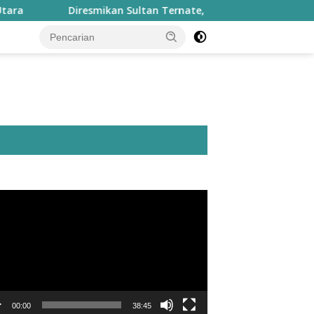
Diresmikan Sultan Ternate, Masjid Nurul Fasyah Takome K
utar
o
00:00
38:45