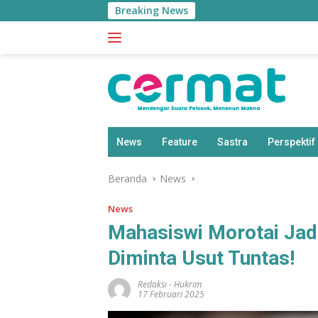
Langsung
Breaking News
ke
konten
News
Feature
Sastra
Perspektif
Beranda
News
News
Mahasiswi Morotai Jadi
Diminta Usut Tuntas!
Redaksi
-
Hukrim
17 Februari 2025