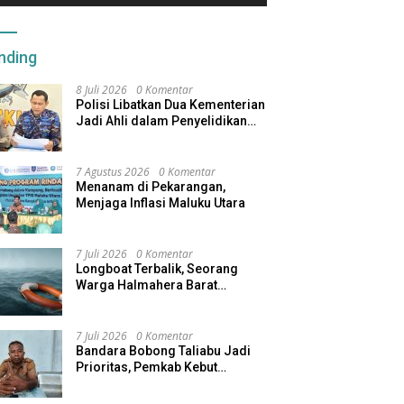
nding
8 Juli 2026
0 Komentar
Polisi Libatkan Dua Kementerian
Jadi Ahli dalam Penyelidikan
Kapal Pengangkut Ore Nikel
Tenggelam di Halteng
7 Agustus 2026
0 Komentar
Menanam di Pekarangan,
Menjaga Inflasi Maluku Utara
7 Juli 2026
0 Komentar
Longboat Terbalik, Seorang
Warga Halmahera Barat
Dilaporkan Hilang
7 Juli 2026
0 Komentar
Bandara Bobong Taliabu Jadi
Prioritas, Pemkab Kebut
Pembebasan Lahan