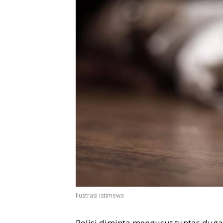
Ilustrasi istimewa
Polisi diminta mengusut tuntas dug