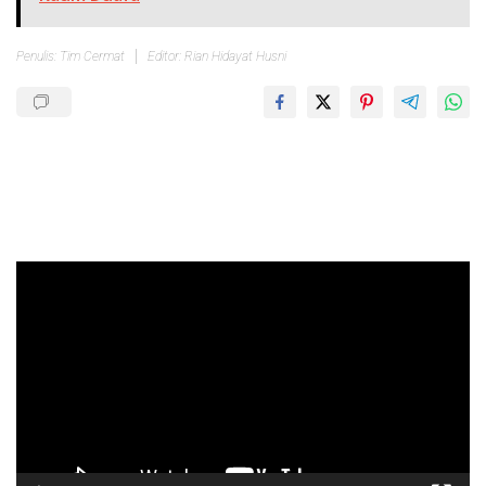
Penulis: Tim Cermat
Editor: Rian Hidayat Husni
Pemutar
Video