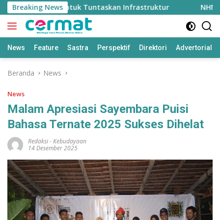
Langsung
h Rp2 Triliun untuk Tuntaskan Infrastruktur
Breaking News
NHM Gande
ke
konten
News
Feature
Sastra
Perspektif
Direktori
Advertorial
Beranda
News
News
Malam Apresiasi Sayembara Puisi
Bahasa Ternate 2025 Sukses Dihelat
Redaksi
-
Kebudayaan
14 Desember 2025