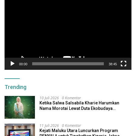
Pemutar
Video
00:00
38:45
Trending
10 Juli 2026
0 Komentar
Ketika Salwa Salsabila Kharie Harumkan
Nama Morotai Lewat Duta Ekobudaya
Indonesia
11 Juli 2026
0 Komentar
Kejati Maluku Utara Luncurkan Program
PENYALA untuk Tingkatkan Kinerja Jaksa