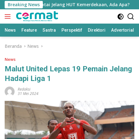
Langsung
NI di Pulau Morotai Jelang HUT Kemerdekaan, Ada Apa?
Breaking News
ke
konten
News
Feature
Sastra
Perspektif
Direktori
Advertorial
Beranda
News
News
Malut United Lepas 19 Pemain Jelang
Hadapi Liga 1
Redaksi
31 Mei 2024