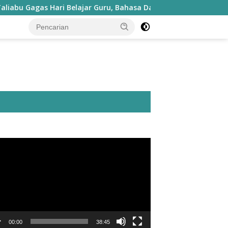
as Hari Belajar Guru, Bahasa Daerah hingga Kesenian Masuk Ku
utar
o
00:00
38:45