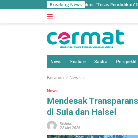
Langsung
Breaking News
Aplikasi ‘Teras Pendidikan’ Disiapkan u
ke
konten
News
Feature
Sastra
Perspektif
Beranda
News
News
Mendesak Transparans
di Sula dan Halsel
Redaksi
22 Mei 2026