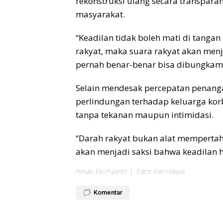
rekonstruksi ulang secara transpara
masyarakat.
“Keadilan tidak boleh mati di tanga
rakyat, maka suara rakyat akan men
pernah benar-benar bisa dibungkam,”
Selain mendesak percepatan penang
perlindungan terhadap keluarga kor
tanpa tekanan maupun intimidasi.
“Darah rakyat bukan alat mempertah
akan menjadi saksi bahwa keadilan h
Penulis: Eko Pujianto
Editor: Rian Hidayat
Komentar