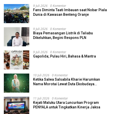
9 Juli 2026
0 Komentar
Fans Diminta Taati Imbauan saat Nobar Piala
Dunia di Kawasan Benteng Oranje
9 Juli 2026
0 Komentar
Biaya Pemasangan Listrik di Taliabu
Dikeluhkan, Begini Respons PLN
9 Juli 2026
0 Komentar
Gapolida; Pulau Hiri, Bahasa & Mantra
10 Juli 2026
0 Komentar
Ketika Salwa Salsabila Kharie Harumkan
Nama Morotai Lewat Duta Ekobudaya
Indonesia
11 Juli 2026
0 Komentar
Kejati Maluku Utara Luncurkan Program
PENYALA untuk Tingkatkan Kinerja Jaksa