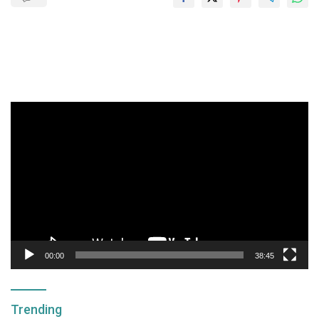
Pemutar
Video
00:00
38:45
Trending