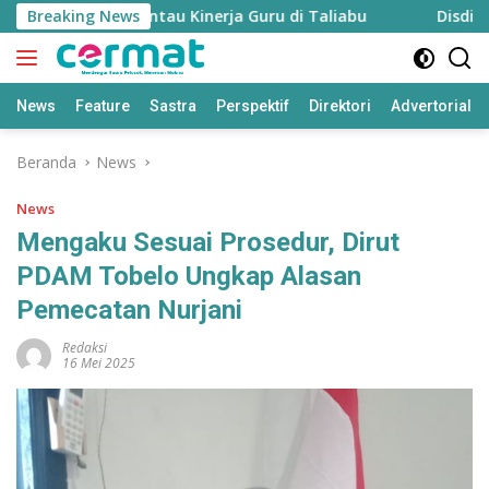
Langsung
pkan untuk Pantau Kinerja Guru di Taliabu
Breaking News
Disdik Taliab
ke
konten
News
Feature
Sastra
Perspektif
Direktori
Advertorial
Beranda
News
News
Mengaku Sesuai Prosedur, Dirut
PDAM Tobelo Ungkap Alasan
Pemecatan Nurjani
Redaksi
16 Mei 2025