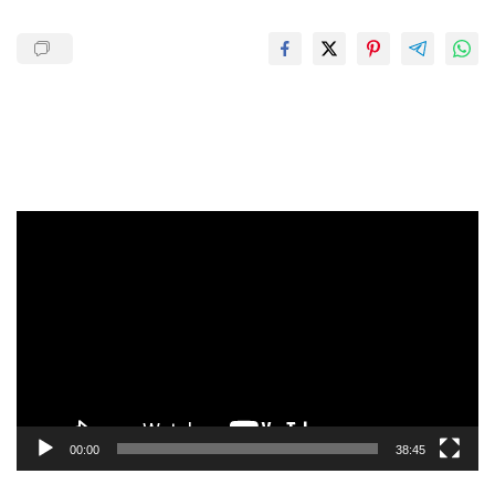
Pemutar
Video
00:00
38:45