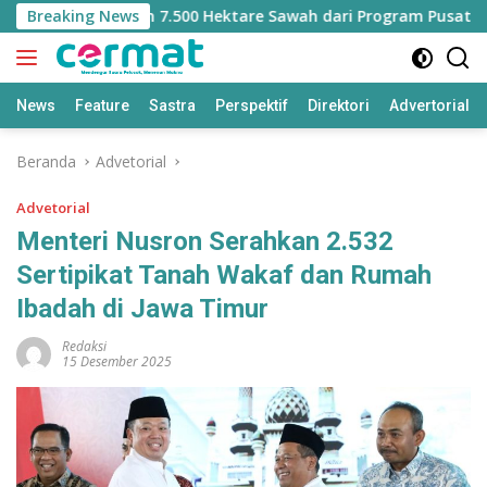
Langsung
ehilangan Jatah 7.500 Hektare Sawah dari Program Pusat
Breaking News
ke
konten
News
Feature
Sastra
Perspektif
Direktori
Advertorial
Beranda
Advetorial
Advetorial
Menteri Nusron Serahkan 2.532
Sertipikat Tanah Wakaf dan Rumah
Ibadah di Jawa Timur
Redaksi
15 Desember 2025