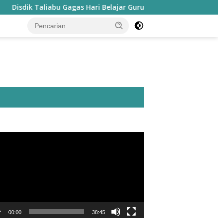
Taliabu Gagas Hari Belajar Guru, Bahasa Daerah hingga Kesenia
utar
o
00:00
38:45