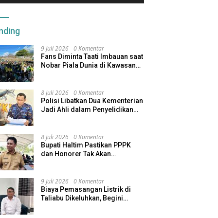
nding
9 Juli 2026
0 Komentar
Fans Diminta Taati Imbauan saat
Nobar Piala Dunia di Kawasan
Benteng Oranje
8 Juli 2026
0 Komentar
Polisi Libatkan Dua Kementerian
Jadi Ahli dalam Penyelidikan
Kapal Pengangkut Ore Nikel
Tenggelam di Halteng
8 Juli 2026
0 Komentar
Bupati Haltim Pastikan PPPK
dan Honorer Tak Akan
Dirumahkan, Pemda Siapkan
Skema Alternatif
9 Juli 2026
0 Komentar
Biaya Pemasangan Listrik di
Taliabu Dikeluhkan, Begini
Respons PLN