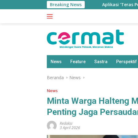
Langsung
Breaking News
Aplikasi ‘Teras Pendidikan’ 
ke
konten
News
Feature
Sastra
Perspektif
Beranda
News
News
Minta Warga Halteng Me
Penting Jaga Persaud
Redaksi
3 April 2026