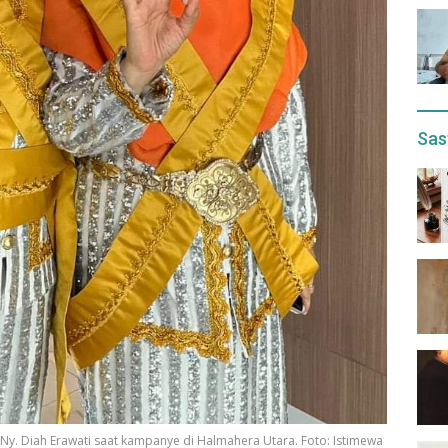
Sas
Ny. Diah Erawati saat kampanye di Halmahera Utara. Foto: Istimewa