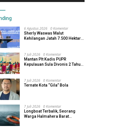
nding
6 Agustus 2026
0 Komentar
Sherly Waswas Malut
Kehilangan Jatah 7.500 Hektare
Sawah dari Program Pusat
7 Juli 2026
0 Komentar
Mantan Plt Kadis PUPR
Kepulauan Sula Divonis 2 Tahun
Penjara, Direktur CV SBU
Dihukum 4 Tahun
7 Juli 2026
0 Komentar
Ternate Kota “Gila” Bola
7 Juli 2026
0 Komentar
Longboat Terbalik, Seorang
Warga Halmahera Barat
Dilaporkan Hilang