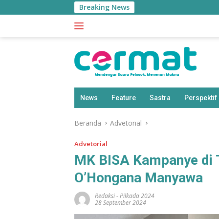
Langsung
Breaking News
ke
konten
News
Feature
Sastra
Perspektif
Beranda
Advetorial
Advetorial
MK BISA Kampanye di 
O’Hongana Manyawa
Redaksi
-
Pilkada 2024
28 September 2024