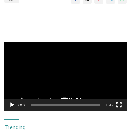
Pemutar
Video
00:00
38:45
Trending