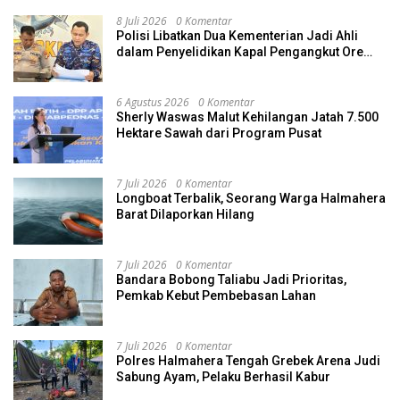
8 Juli 2026
0 Komentar
Polisi Libatkan Dua Kementerian Jadi Ahli
dalam Penyelidikan Kapal Pengangkut Ore
Nikel Tenggelam di Halteng
6 Agustus 2026
0 Komentar
Sherly Waswas Malut Kehilangan Jatah 7.500
Hektare Sawah dari Program Pusat
7 Juli 2026
0 Komentar
Longboat Terbalik, Seorang Warga Halmahera
Barat Dilaporkan Hilang
7 Juli 2026
0 Komentar
Bandara Bobong Taliabu Jadi Prioritas,
Pemkab Kebut Pembebasan Lahan
7 Juli 2026
0 Komentar
Polres Halmahera Tengah Grebek Arena Judi
Sabung Ayam, Pelaku Berhasil Kabur