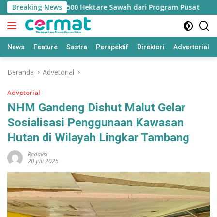
Langsung
angan Jatah 7.500 Hektare Sawah dari Program Pusat
Breaking News
B
ke
konten
News
Feature
Sastra
Perspektif
Direktori
Advertorial
Beranda
Advetorial
Advetorial
NHM Gandeng Dishut Malut Gelar
Sosialisasi Penggunaan Kawasan
Hutan di Wilayah Lingkar Tambang
Redaksi
20 Juli 2025