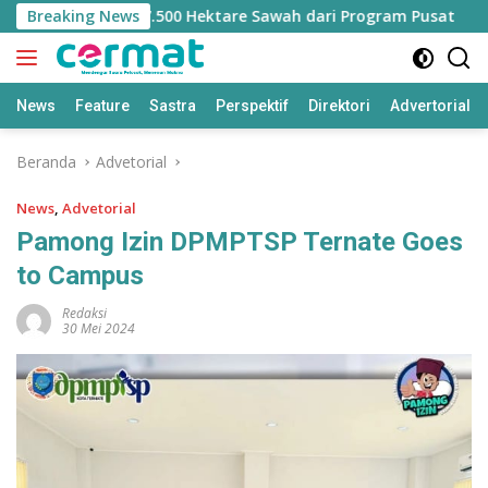
Langsung
langan Jatah 7.500 Hektare Sawah dari Program Pusat
Breaking News
ke
konten
News
Feature
Sastra
Perspektif
Direktori
Advertorial
Beranda
Advetorial
News
,
Advetorial
Pamong Izin DPMPTSP Ternate Goes
to Campus
Redaksi
30 Mei 2024