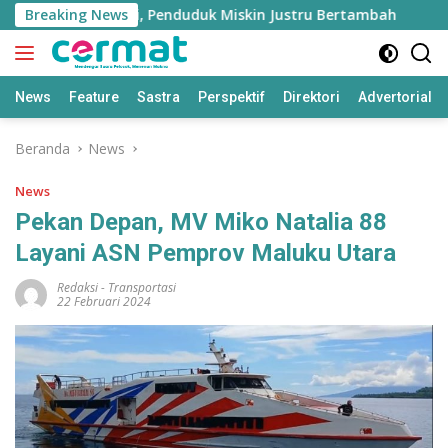
Langsung
umbuh Tinggi, Penduduk Miskin Justru Bertambah
Breaking News
Fah
ke
konten
News
Feature
Sastra
Perspektif
Direktori
Advertorial
Beranda
News
News
Pekan Depan, MV Miko Natalia 88
Layani ASN Pemprov Maluku Utara
Redaksi
-
Transportasi
22 Februari 2024