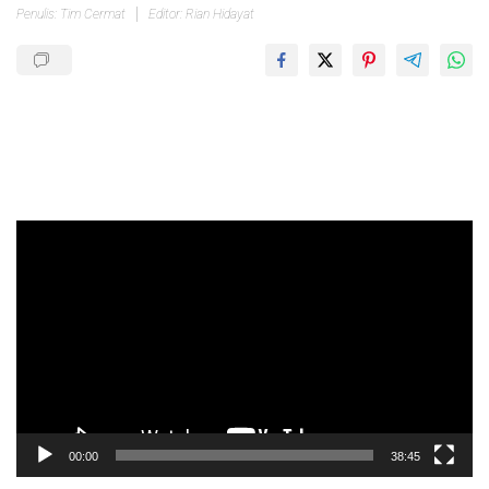
Penulis: Tim Cermat
Editor: Rian Hidayat
Pemutar
Video
00:00
38:45