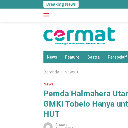
Langsung
Breaking News
ke
konten
News
Feature
Sastra
Perspektif
Beranda
News
News
Pemda Halmahera Utar
GMKI Tobelo Hanya un
HUT
Redaksi