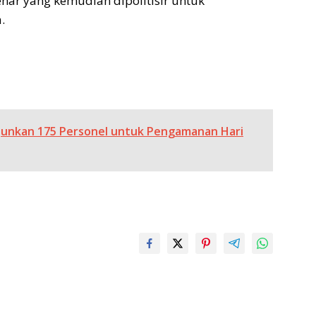
enar yang kemudian dipolitisir untuk
.
rjunkan 175 Personel untuk Pengamanan Hari