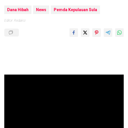
Dana Hibah
News
Pemda Kepulauan Sula
Editor: Redaksi
Pemutar
Video