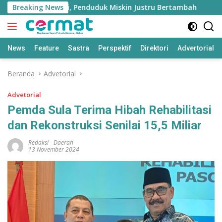
Langsung
Tumbuh Tinggi, Penduduk Miskin Justru Bertambah
Breaking News
Fa
ke
konten
News
Feature
Sastra
Perspektif
Direktori
Advertorial
Beranda
Advetorial
Advetorial
Pemda Sula Terima Hibah Rehabilitasi
dan Rekonstruksi Senilai 15,5 Miliar
Redaksi
-
Daerah
13 November 2024