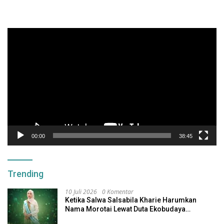
Pemutar
Video
00:00
38:45
Trending
10 Juli 2026
0 Komentar
Ketika Salwa Salsabila Kharie Harumkan
Nama Morotai Lewat Duta Ekobudaya
Indonesia