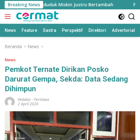
Langsung
 Tinggi, Penduduk Miskin Justru Bertambah
Breaking News
Fahreza 
ke
konten
News
Feature
Sastra
Perspektif
Direktori
Advertorial
Beranda
News
News
Pemkot Ternate Dirikan Posko
Darurat Gempa, Sekda: Data Sedang
Dihimpun
Redaksi
-
Peristiwa
2 April 2026