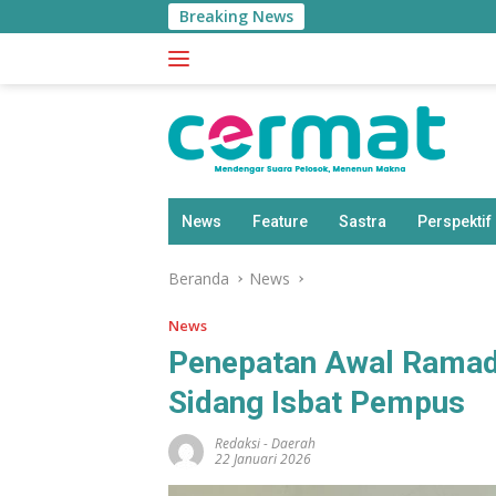
Langsung
Breaking News
ke
konten
News
Feature
Sastra
Perspektif
Beranda
News
News
Penepatan Awal Ramad
Sidang Isbat Pempus
Redaksi
-
Daerah
22 Januari 2026