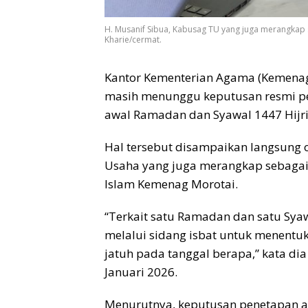
H. Musanif Sibua, Kabusag TU yang juga merangkap 
Kharie/cermat.
Kantor Kementerian Agama (Kemenag
masih menunggu keputusan resmi pe
awal Ramadan dan Syawal 1447 Hijria
Hal tersebut disampaikan langsung o
Usaha yang juga merangkap sebagai 
Islam Kemenag Morotai.
“Terkait satu Ramadan dan satu Sy
melalui sidang isbat untuk menentu
jatuh pada tanggal berapa,” kata dia
Januari 2026.
Menurutnya, keputusan penetapan a