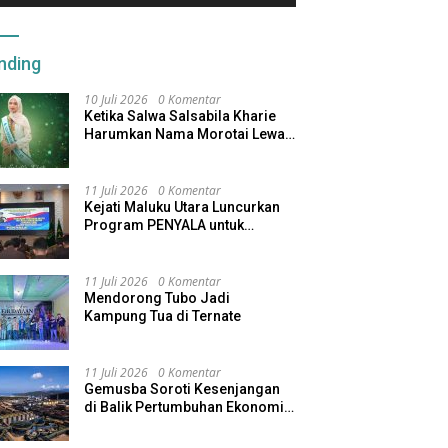
nding
10 Juli 2026
0 Komentar
Ketika Salwa Salsabila Kharie
Harumkan Nama Morotai Lewat
Duta Ekobudaya Indonesia
11 Juli 2026
0 Komentar
Kejati Maluku Utara Luncurkan
Program PENYALA untuk
Tingkatkan Kinerja Jaksa
11 Juli 2026
0 Komentar
Mendorong Tubo Jadi
Kampung Tua di Ternate
11 Juli 2026
0 Komentar
Gemusba Soroti Kesenjangan
di Balik Pertumbuhan Ekonomi
Maluku Utara