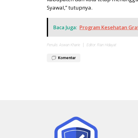
Syawal,” tutupnya.
Baca Juga:
Program Kesehatan Grati
Penulis: Aswan Kharie
Editor: Rian Hidayat
Komentar