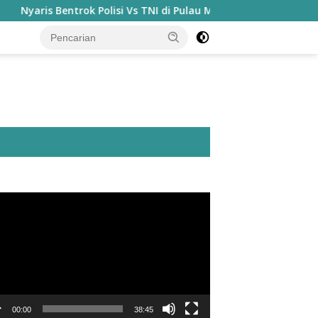
is Bentrok Polisi Vs TNI di Pulau Morotai Jelang HUT Kemerdek
utar
o
00:00
38:45