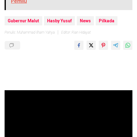
Pemilu
Gubernur Malut
Hasby Yusuf
News
Pilkada
Penulis: Muhammad Ilham Yahya
Editor: Rian Hidayat
Pemutar
Video