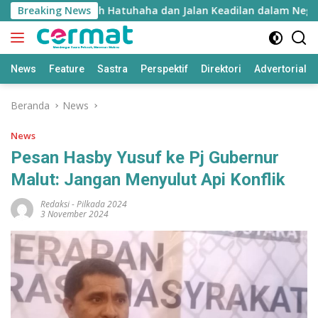
Langsung
ie Inyie: Falsafah Hatuhaha dan Jalan Keadilan dalam Negara 
Breaking News
ke
konten
News
Feature
Sastra
Perspektif
Direktori
Advertorial
Beranda
News
News
Pesan Hasby Yusuf ke Pj Gubernur
Malut: Jangan Menyulut Api Konflik
Redaksi
-
Pilkada 2024
3 November 2024