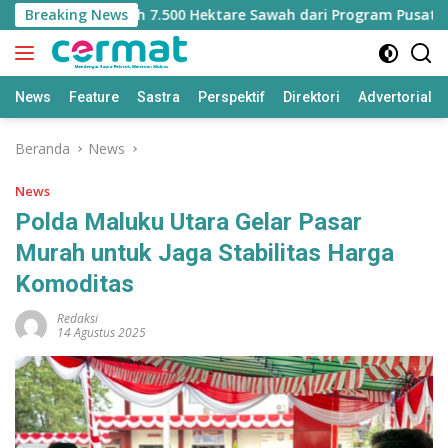
Langsung
ehilangan Jatah 7.500 Hektare Sawah dari Program Pusat
Breaking News
ke
konten
News
Feature
Sastra
Perspektif
Direktori
Advertorial
Beranda
News
News
Polda Maluku Utara Gelar Pasar
Murah untuk Jaga Stabilitas Harga
Komoditas
Redaksi
14 Agustus 2025