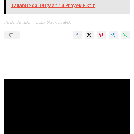
Taliabu Soal Dugaan 14 Proyek Fiktif
Penulis: Samsul L
Editor: Ghalim Umabaihi
Pemutar
Video