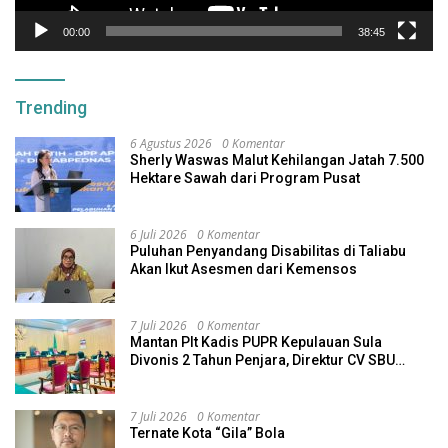
00:00
38:45
Trending
6 Agustus 2026
0 Komentar
Sherly Waswas Malut Kehilangan Jatah 7.500
Hektare Sawah dari Program Pusat
6 Juli 2026
0 Komentar
Puluhan Penyandang Disabilitas di Taliabu
Akan Ikut Asesmen dari Kemensos
7 Juli 2026
0 Komentar
Mantan Plt Kadis PUPR Kepulauan Sula
Divonis 2 Tahun Penjara, Direktur CV SBU
Dihukum 4 Tahun
7 Juli 2026
0 Komentar
Ternate Kota “Gila” Bola