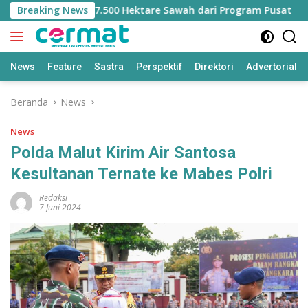
Langsung
ilangan Jatah 7.500 Hektare Sawah dari Program Pusat
Breaking News
ke
konten
News
Feature
Sastra
Perspektif
Direktori
Advertorial
Beranda
News
News
Polda Malut Kirim Air Santosa
Kesultanan Ternate ke Mabes Polri
Redaksi
7 Juni 2024