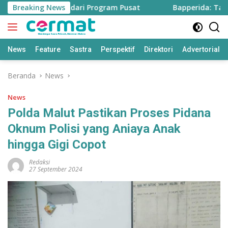
Langsung
Hektare Sawah dari Program Pusat
Breaking News
Bapperida: Taliabu 
ke
konten
News
Feature
Sastra
Perspektif
Direktori
Advertorial
Beranda
News
News
Polda Malut Pastikan Proses Pidana
Oknum Polisi yang Aniaya Anak
hingga Gigi Copot
Redaksi
27 September 2024