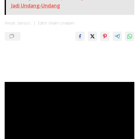
Jadi Undang-Undang
Penulis: Samsul L
Editor: Ghalim Umabaihi
Pemutar
Video