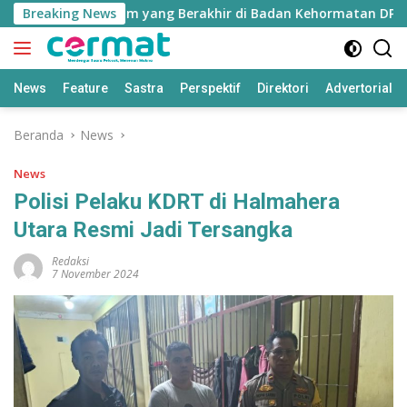
Langsung
 Nurjaya Ibrahim yang Berakhir di Badan Kehormatan DPRD
Breaking News
ke
konten
News
Feature
Sastra
Perspektif
Direktori
Advertorial
Beranda
News
News
Polisi Pelaku KDRT di Halmahera
Utara Resmi Jadi Tersangka
Redaksi
7 November 2024