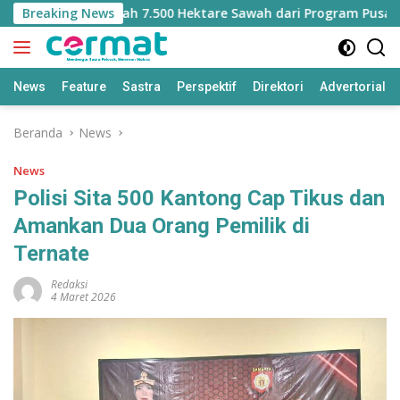
Langsung
ehilangan Jatah 7.500 Hektare Sawah dari Program Pusat
Breaking News
ke
konten
News
Feature
Sastra
Perspektif
Direktori
Advertorial
Beranda
News
News
Polisi Sita 500 Kantong Cap Tikus dan
Amankan Dua Orang Pemilik di
Ternate
Redaksi
4 Maret 2026