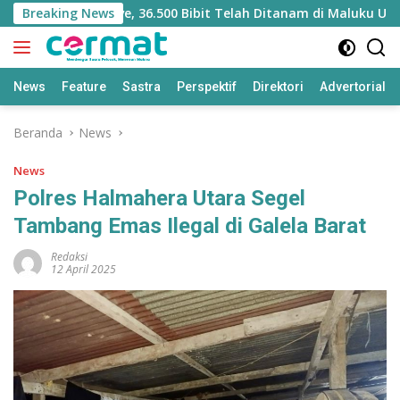
Langsung
ilitasi Mangrove, 36.500 Bibit Telah Ditanam di Maluku Utara
Breaking News
ke
konten
News
Feature
Sastra
Perspektif
Direktori
Advertorial
Beranda
News
News
Polres Halmahera Utara Segel
Tambang Emas Ilegal di Galela Barat
Redaksi
12 April 2025