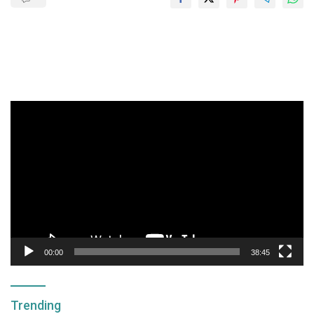
Pemutar
Video
00:00
38:45
Trending