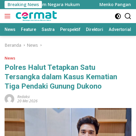
Langsung
lan Keadilan dalam Negara Hukum
Breaking News
Menko Pangan Dorong 
ke
konten
News
Feature
Sastra
Perspektif
Direktori
Advertorial
Beranda
News
News
Polres Halut Tetapkan Satu
Tersangka dalam Kasus Kematian
Tiga Pendaki Gunung Dukono
Redaksi
20 Mei 2026