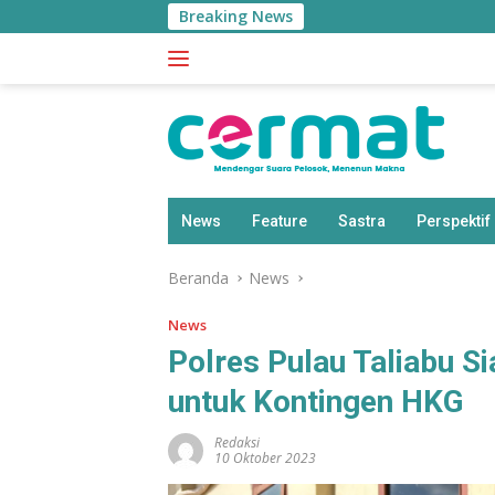
Langsung
Breaking News
Ek
ke
konten
News
Feature
Sastra
Perspektif
Beranda
News
News
Polres Pulau Taliabu 
untuk Kontingen HKG
Redaksi
10 Oktober 2023