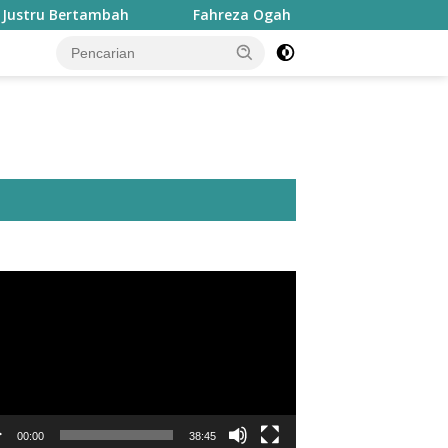
ertambah
Fahreza Ogah Tanggapi Dugaan Fraud Rp1,8 M
utar
o
00:00
38:45