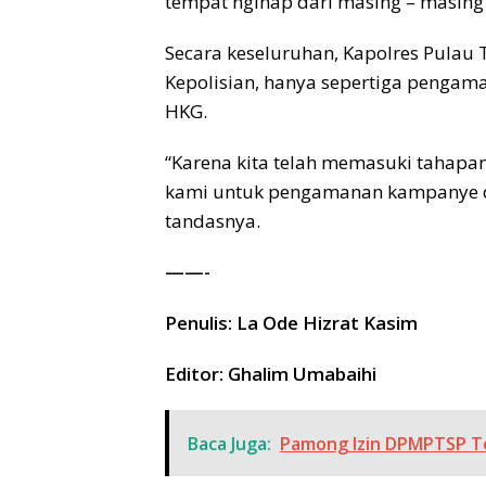
tempat nginap dari masing – masing 
Secara keseluruhan, Kapolres Pulau
Kepolisian, hanya sepertiga pengam
HKG.
“Karena kita telah memasuki tahapan
kami untuk pengamanan kampanye da
tandasnya.
——-
Penulis: La Ode Hizrat Kasim
Editor: Ghalim Umabaihi
Baca Juga:
Pamong Izin DPMPTSP T