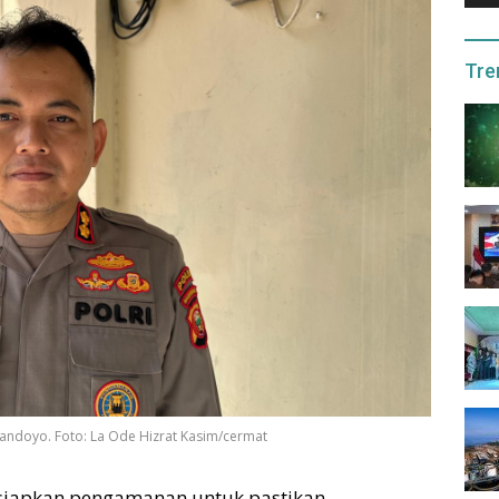
Tre
Handoyo. Foto: La Ode Hizrat Kasim/cermat
 siapkan pengamanan untuk pastikan