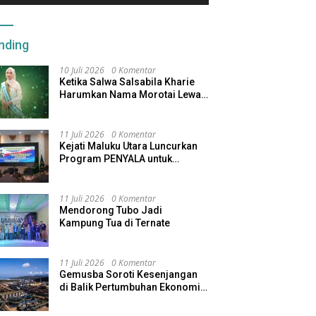
nding
10 Juli 2026
0 Komentar
Ketika Salwa Salsabila Kharie
Harumkan Nama Morotai Lewat
Duta Ekobudaya Indonesia
11 Juli 2026
0 Komentar
Kejati Maluku Utara Luncurkan
Program PENYALA untuk
Tingkatkan Kinerja Jaksa
11 Juli 2026
0 Komentar
Mendorong Tubo Jadi
Kampung Tua di Ternate
11 Juli 2026
0 Komentar
Gemusba Soroti Kesenjangan
di Balik Pertumbuhan Ekonomi
Maluku Utara