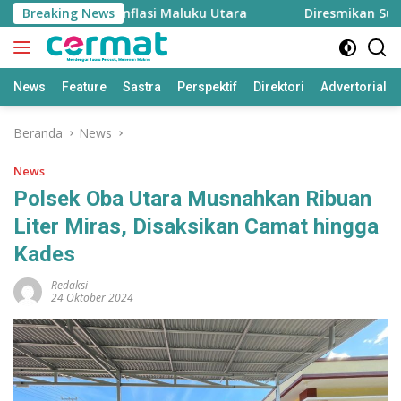
Langsung
an, Menjaga Inflasi Maluku Utara
Breaking News
Diresmikan Sultan 
ke
konten
News
Feature
Sastra
Perspektif
Direktori
Advertorial
Beranda
News
News
Polsek Oba Utara Musnahkan Ribuan
Liter Miras, Disaksikan Camat hingga
Kades
Redaksi
24 Oktober 2024