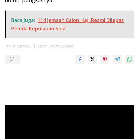
botol,” pungkasnya.
Baca Juga:
114 Jemaah Calon Haji Resmi Dilepas
Pemda Kepulauan Sula
Penulis: Samsul L
Editor: Ghalim Umabaihi
Pemutar
Video