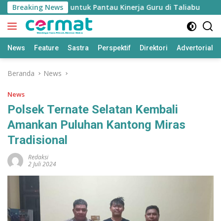
Langsung
dikan’ Disiapkan untuk Pantau Kinerja Guru di Taliabu
Breaking News
D
ke
konten
News
Feature
Sastra
Perspektif
Direktori
Advertorial
Beranda
News
News
Polsek Ternate Selatan Kembali
Amankan Puluhan Kantong Miras
Tradisional
Redaksi
2 Juli 2024