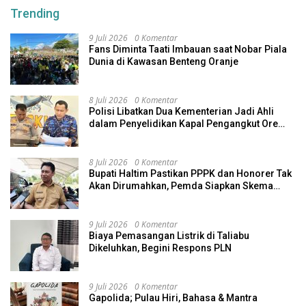
Trending
9 Juli 2026
0 Komentar
Fans Diminta Taati Imbauan saat Nobar Piala
Dunia di Kawasan Benteng Oranje
8 Juli 2026
0 Komentar
Polisi Libatkan Dua Kementerian Jadi Ahli
dalam Penyelidikan Kapal Pengangkut Ore
Nikel Tenggelam di Halteng
8 Juli 2026
0 Komentar
Bupati Haltim Pastikan PPPK dan Honorer Tak
Akan Dirumahkan, Pemda Siapkan Skema
Alternatif
9 Juli 2026
0 Komentar
Biaya Pemasangan Listrik di Taliabu
Dikeluhkan, Begini Respons PLN
9 Juli 2026
0 Komentar
Gapolida; Pulau Hiri, Bahasa & Mantra