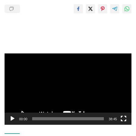
Pemutar
Video
00:00
38:45