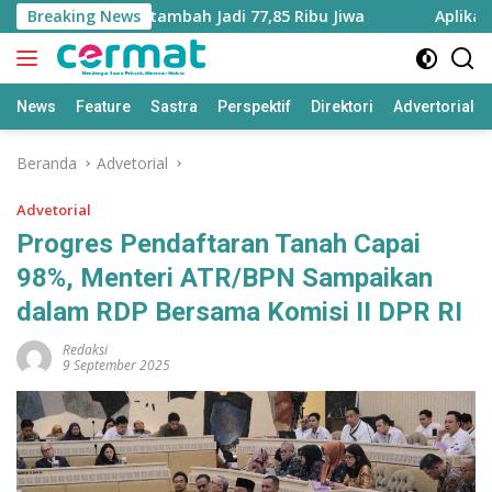
Langsung
luku Utara Bertambah Jadi 77,85 Ribu Jiwa
Breaking News
Aplikasi ‘Te
ke
konten
News
Feature
Sastra
Perspektif
Direktori
Advertorial
Beranda
Advetorial
Advetorial
Progres Pendaftaran Tanah Capai
98%, Menteri ATR/BPN Sampaikan
dalam RDP Bersama Komisi II DPR RI
Redaksi
9 September 2025