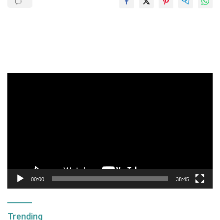
Pemutar
Video
00:00
38:45
Trending