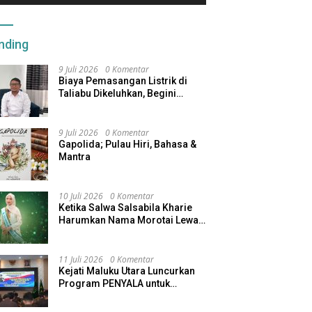
nding
9 Juli 2026
0 Komentar
Biaya Pemasangan Listrik di
Taliabu Dikeluhkan, Begini
Respons PLN
9 Juli 2026
0 Komentar
Gapolida; Pulau Hiri, Bahasa &
Mantra
10 Juli 2026
0 Komentar
Ketika Salwa Salsabila Kharie
Harumkan Nama Morotai Lewat
Duta Ekobudaya Indonesia
11 Juli 2026
0 Komentar
Kejati Maluku Utara Luncurkan
Program PENYALA untuk
Tingkatkan Kinerja Jaksa