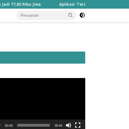
bu Jiwa
Aplikasi ‘Teras Pendidikan’ Disiapkan untuk Pan
utar
o
00:00
38:45