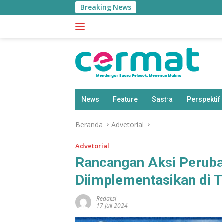
Langsung
Breaking News
ke
konten
News
Feature
Sastra
Perspektif
Beranda
Advetorial
Advetorial
Rancangan Aksi Perub
Diimplementasikan di 
Redaksi
17 Juli 2024