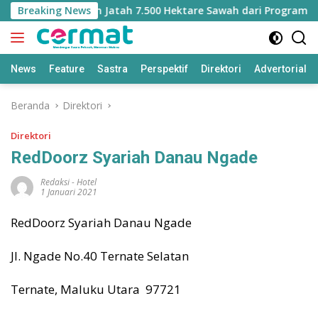
Langsung
Malut Kehilangan Jatah 7.500 Hektare Sawah dari Program Pus
Breaking News
ke
konten
News
Feature
Sastra
Perspektif
Direktori
Advertorial
Beranda
Direktori
Direktori
RedDoorz Syariah Danau Ngade
Redaksi
-
Hotel
1 Januari 2021
RedDoorz Syariah Danau Ngade
Jl. Ngade No.40 Ternate Selatan
Ternate, Maluku Utara 97721