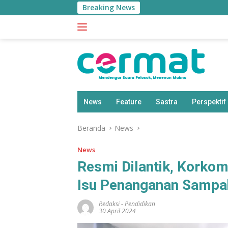
Langsung
Breaking News
ke
konten
News
Feature
Sastra
Perspektif
Beranda
News
News
Resmi Dilantik, Korkom
Isu Penanganan Sampa
Redaksi
-
Pendidikan
30 April 2024