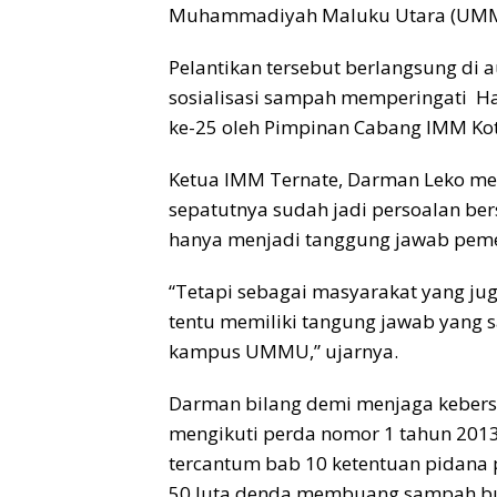
Muhammadiyah Maluku Utara (UMMU) r
Pelantikan tersebut berlangsung di
sosialisasi sampah memperingati Ha
ke-25 oleh Pimpinan Cabang IMM Kot
Ketua IMM Ternate, Darman Leko me
sepatutnya sudah jadi persoalan ber
hanya menjadi tanggung jawab peme
“Tetapi sebagai masyarakat yang jug
tentu memiliki tangung jawab yang 
kampus UMMU,” ujarnya.
Darman bilang demi menjaga kebersi
mengikuti perda nomor 1 tahun 201
tercantum bab 10 ketentuan pidana p
50 Juta denda membuang sampah b