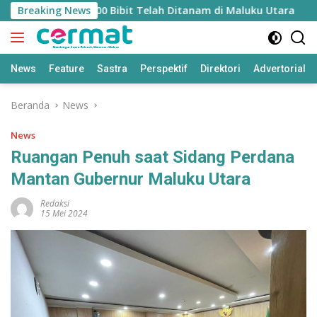
Langsung
Mangrove, 36.500 Bibit Telah Ditanam di Maluku Utara
Breaking News
D
ke
konten
News
Feature
Sastra
Perspektif
Direktori
Advertorial
Beranda
News
News
Ruangan Penuh saat Sidang Perdana
Mantan Gubernur Maluku Utara
Redaksi
15 Mei 2024