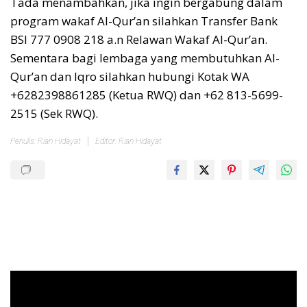
Tada menambahkan, jika ingin bergabung dalam
program wakaf Al-Qur’an silahkan Transfer Bank
BSI 777 0908 218 a.n Relawan Wakaf Al-Qur’an.
Sementara bagi lembaga yang membutuhkan Al-
Qur’an dan Iqro silahkan hubungi Kotak WA
+6282398861285 (Ketua RWQ) dan +62 813-5699-
2515 (Sek RWQ).
Penulis: Rian Hidayat
Editor: Rian Hidayat
Pemutar
Video