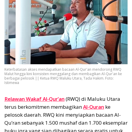
Keterbatasan akses mendapatkan bacaan Al-Qur'an mendorong RWQ
Malut hingga kini konsisten menggalang dan membagikan Al-Qur'an ke
berbagai pelosok || Ketua RWQ Maluku Utara, Tada Hakim. Foto:
Istimewa
Relawan Wakaf Al-Qur’an
(RWQ) di Maluku Utara
terus berkomitmen membagikan
Al-Quran
ke
pelosok daerah. RWQ kini menyiapkan bacaan Al-
Qu’ran sebanyak 1.500 mushaf dan 1.700 eksemplar
buku iqra yang siap dibagikan secara gratis untuk