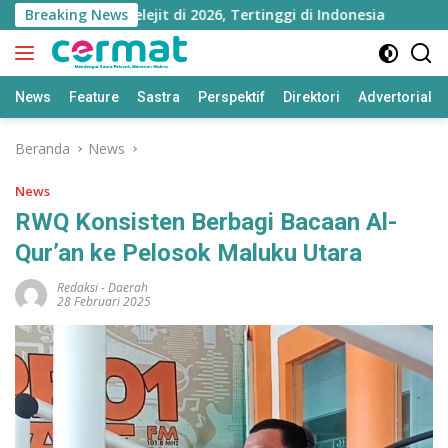
Langsung
u Utara Melejit di 2026, Tertinggi di Indonesia
Breaking News
Nings
ke
konten
News
Feature
Sastra
Perspektif
Direktori
Advertorial
Beranda
News
News
RWQ Konsisten Berbagi Bacaan Al-
Qur’an ke Pelosok Maluku Utara
Redaksi
-
Daerah
28 Februari 2025