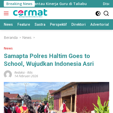
Langsung
apkan untuk Pantau Kinerja Guru di Taliabu
Breaking News
Disdik Tali
ke
konten
News
Feature
Sastra
Perspektif
Direktori
Advertorial
Beranda
News
News
Samapta Polres Haltim Goes to
School, Wujudkan Indonesia Asri
Redaksi
-
Rilis
14 Februari 2026