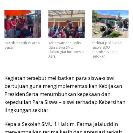
bersih-bersih di area
kebersamaan polisi
terlihat polisi dan
pasar
dan siswa SMU
siswa SMU
dalam giat Indonesia
membersihkan
Asri.
selokan
Kegiatan tersebut melibatkan para siswa-siswi
bertujuan guna mengimplementasikan Kebijakan
Presiden Serta menumbuhkan kepekaan dan
kepedulian Para Siswa – siswi terhadap Kebersihan
lingkungan sekitar.
Kepala Sekolah SMU 1 Haltim, Fatma Jalaluddin
menyampaikan terima kasih dan apresiasi terkait