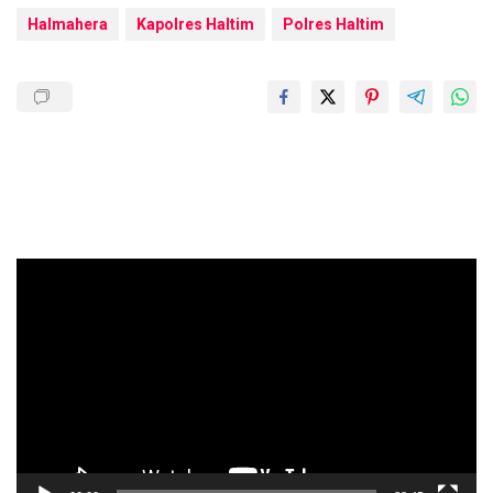
Halmahera
Kapolres Haltim
Polres Haltim
Pemutar
Video