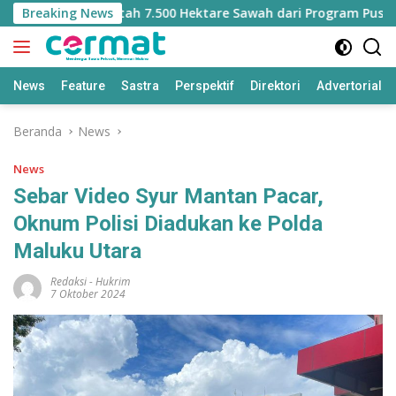
Langsung
Kehilangan Jatah 7.500 Hektare Sawah dari Program Pusat
Breaking News
ke
konten
News
Feature
Sastra
Perspektif
Direktori
Advertorial
Beranda
News
News
Sebar Video Syur Mantan Pacar,
Oknum Polisi Diadukan ke Polda
Maluku Utara
Redaksi
-
Hukrim
7 Oktober 2024