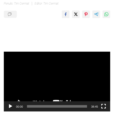
Penulis: Tim Cermat
Editor: Tim Cermat
Pemutar
Video
00:00
38:45