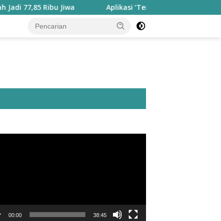
85 Ribu Jiwa
Aplikasi ‘Teras Pendidikan’ Disiapkan untu
utar
o
00:00
38:45