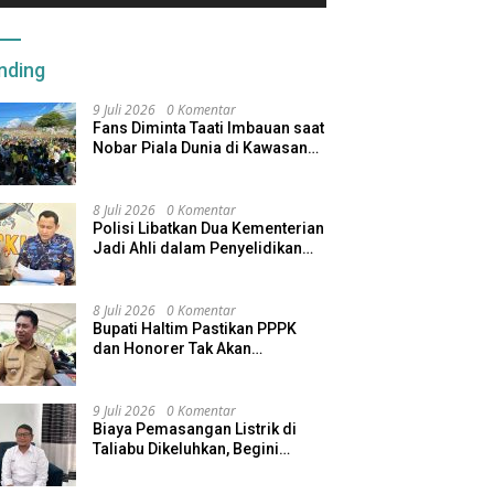
nding
9 Juli 2026
0 Komentar
Fans Diminta Taati Imbauan saat
Nobar Piala Dunia di Kawasan
Benteng Oranje
8 Juli 2026
0 Komentar
Polisi Libatkan Dua Kementerian
Jadi Ahli dalam Penyelidikan
Kapal Pengangkut Ore Nikel
Tenggelam di Halteng
8 Juli 2026
0 Komentar
Bupati Haltim Pastikan PPPK
dan Honorer Tak Akan
Dirumahkan, Pemda Siapkan
Skema Alternatif
9 Juli 2026
0 Komentar
Biaya Pemasangan Listrik di
Taliabu Dikeluhkan, Begini
Respons PLN