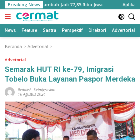
Langsung
uku Utara Bertambah Jadi 77,85 Ribu Jiwa
Breaking News
Aplikasi ‘Ter
ke
konten
News
Feature
Sastra
Perspektif
Direktori
Advertorial
Beranda
Advetorial
Advetorial
Semarak HUT RI ke-79, Imigrasi
Tobelo Buka Layanan Paspor Merdeka
Redaksi
-
Keimigrasian
16 Agustus 2024