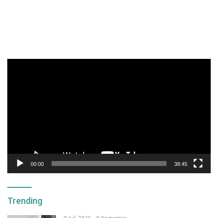
Pemutar
Video
00:00
38:45
Trending