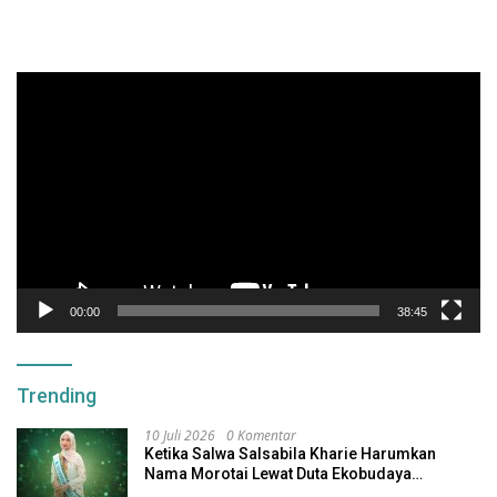
Pemutar
Video
00:00
38:45
Trending
10 Juli 2026
0 Komentar
Ketika Salwa Salsabila Kharie Harumkan
Nama Morotai Lewat Duta Ekobudaya
Indonesia