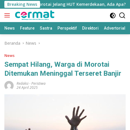
Langsung
Vs TNI di Pulau Morotai Jelang HUT Kemerdekaan, Ada Apa?
Breaking News
ke
konten
News
Feature
Sastra
Perspektif
Direktori
Advertorial
Beranda
News
News
Sempat Hilang, Warga di Morotai
Ditemukan Meninggal Terseret Banjir
Redaksi
-
Peristiwa
24 April 2025