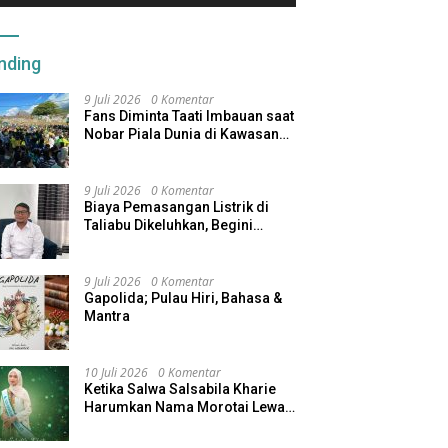
nding
9 Juli 2026
0 Komentar
Fans Diminta Taati Imbauan saat
Nobar Piala Dunia di Kawasan
Benteng Oranje
9 Juli 2026
0 Komentar
Biaya Pemasangan Listrik di
Taliabu Dikeluhkan, Begini
Respons PLN
9 Juli 2026
0 Komentar
Gapolida; Pulau Hiri, Bahasa &
Mantra
10 Juli 2026
0 Komentar
Ketika Salwa Salsabila Kharie
Harumkan Nama Morotai Lewat
Duta Ekobudaya Indonesia