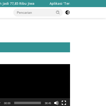
85 Ribu Jiwa
Aplikasi ‘Teras Pendidikan’ Disiapkan untu
utar
o
00:00
38:45