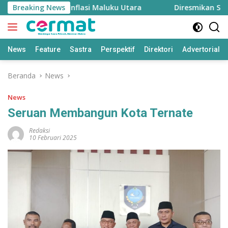
Langsung
gan, Menjaga Inflasi Maluku Utara
Breaking News
Diresmikan Sultan 
ke
konten
News
Feature
Sastra
Perspektif
Direktori
Advertorial
Beranda
News
News
Seruan Membangun Kota Ternate
Redaksi
10 Februari 2025