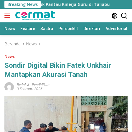
Langsung
’ Disiapkan untuk Pantau Kinerja Guru di Taliabu
Breaking News
Disdik
ke
konten
News
Feature
Sastra
Perspektif
Direktori
Advertorial
Beranda
News
News
Sondir Digital Bikin Fatek Unkhair
Mantapkan Akurasi Tanah
Redaksi
-
Pendidikan
3 Februari 2026