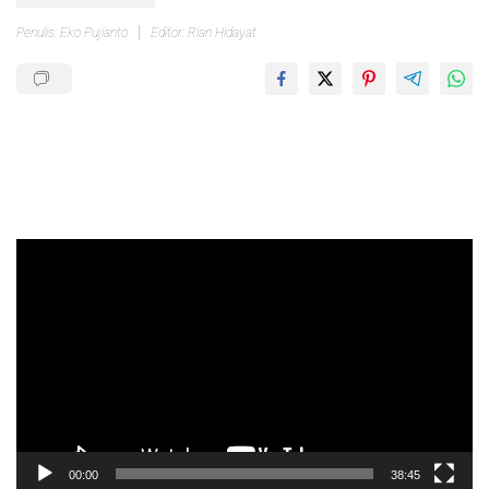
Penulis: Eko Pujianto
Editor: Rian Hidayat
Pemutar
Video
00:00
38:45