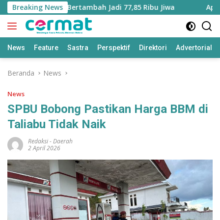
Langsung
 Maluku Utara Bertambah Jadi 77,85 Ribu Jiwa
Breaking News
Aplikasi 
ke
konten
News
Feature
Sastra
Perspektif
Direktori
Advertorial
Beranda
News
News
SPBU Bobong Pastikan Harga BBM di
Taliabu Tidak Naik
Redaksi
-
Daerah
2 April 2026