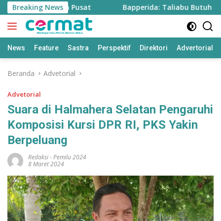
Langsung
ah dari Program Pusat
Breaking News
Bapperida: Taliabu Butuh Rp2 T
ke
konten
News
Feature
Sastra
Perspektif
Direktori
Advertorial
Beranda
Advetorial
Advetorial
Suara di Halmahera Selatan Pengaruhi
Komposisi Kursi DPR RI, PKS Yakin
Berpeluang
Redaksi
-
Pemilu 2024
8 Maret 2024