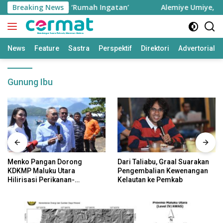
Langsung
Ternate sebagai ‘Rumah Ingatan’
Breaking News
Alemiye Umiye, Seiy
ke
konten
News
Feature
Sastra
Perspektif
Direktori
Advertorial
Gunung Ibu
Menko Pangan Dorong
Dari Taliabu, Graal Suarakan
KDKMP Maluku Utara
Pengembalian Kewenangan
Hilirisasi Perikanan-
Kelautan ke Pemkab
Perkebunan