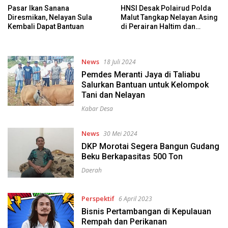
Pasar Ikan Sanana
HNSI Desak Polairud Polda
Diresmikan, Nelayan Sula
Malut Tangkap Nelayan Asing
Kembali Dapat Bantuan
di Perairan Haltim dan
Morotai
News
18 Juli 2024
Pemdes Meranti Jaya di Taliabu
Salurkan Bantuan untuk Kelompok
Tani dan Nelayan
Kabar Desa
News
30 Mei 2024
DKP Morotai Segera Bangun Gudang
Beku Berkapasitas 500 Ton
Daerah
Perspektif
6 April 2023
Bisnis Pertambangan di Kepulauan
Rempah dan Perikanan