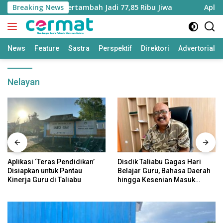
Langsung
aluku Utara Bertambah Jadi 77,85 Ribu Jiwa
Breaking News
Aplikasi ‘
ke
konten
News
Feature
Sastra
Perspektif
Direktori
Advertorial
Nelayan
Aplikasi ‘Teras Pendidikan’
Disdik Taliabu Gagas Hari
Disiapkan untuk Pantau
Belajar Guru, Bahasa Daerah
Kinerja Guru di Taliabu
hingga Kesenian Masuk
Kurikulum