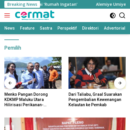
Langsung
 Ternate sebagai ‘Rumah Ingatan’
Breaking News
Alemiye Umiye, Sei
ke
konten
News
Feature
Sastra
Perspektif
Direktori
Advertorial
Pemilih
Menko Pangan Dorong
Dari Taliabu, Graal Suarakan
KDKMP Maluku Utara
Pengembalian Kewenangan
Hilirisasi Perikanan-
Kelautan ke Pemkab
Perkebunan