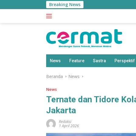
Langsung
Breaking News
Ap
ke
konten
News
Feature
Sastra
Perspektif
Beranda
News
News
Ternate dan Tidore Kol
Jakarta
Redaksi
1 April 2026