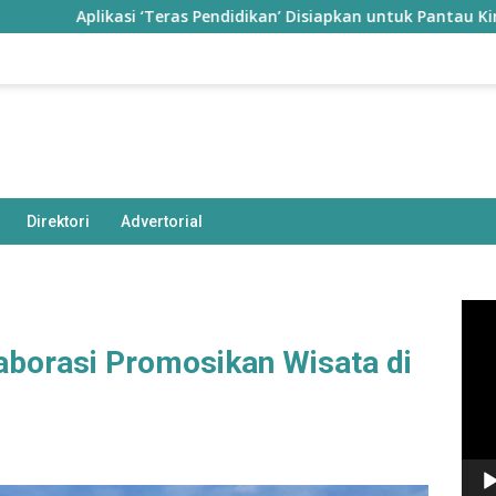
likasi ‘Teras Pendidikan’ Disiapkan untuk Pantau Kinerja Guru d
Direktori
Advertorial
Pem
Vide
aborasi Promosikan Wisata di