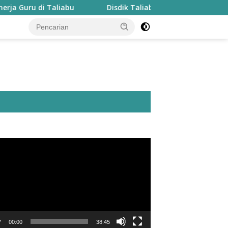
i Taliabu
Disdik Taliabu Gagas Hari Belajar Guru, Bah
utar
o
00:00
38:45