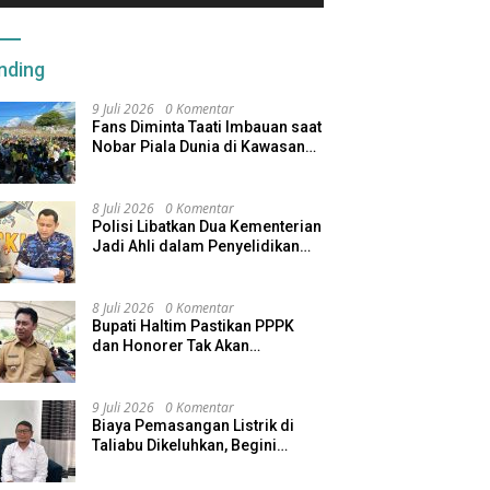
nding
9 Juli 2026
0 Komentar
Fans Diminta Taati Imbauan saat
Nobar Piala Dunia di Kawasan
Benteng Oranje
8 Juli 2026
0 Komentar
Polisi Libatkan Dua Kementerian
Jadi Ahli dalam Penyelidikan
Kapal Pengangkut Ore Nikel
Tenggelam di Halteng
8 Juli 2026
0 Komentar
Bupati Haltim Pastikan PPPK
dan Honorer Tak Akan
Dirumahkan, Pemda Siapkan
Skema Alternatif
9 Juli 2026
0 Komentar
Biaya Pemasangan Listrik di
Taliabu Dikeluhkan, Begini
Respons PLN