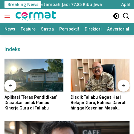
Langsung
Maluku Utara Bertambah Jadi 77,85 Ribu Jiwa
Breaking News
Aplikasi ‘
ke
konten
News
Feature
Sastra
Perspektif
Direktori
Advertorial
Indeks
Aplikasi ‘Teras Pendidikan’
Disdik Taliabu Gagas Hari
Disiapkan untuk Pantau
Belajar Guru, Bahasa Daerah
Kinerja Guru di Taliabu
hingga Kesenian Masuk
Kurikulum