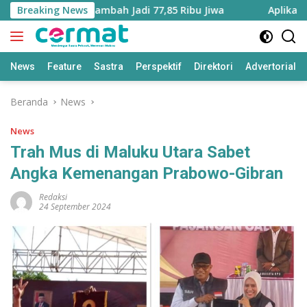
Langsung
ku Utara Bertambah Jadi 77,85 Ribu Jiwa
Breaking News
Aplikasi ‘Ter
ke
konten
News
Feature
Sastra
Perspektif
Direktori
Advertorial
Beranda
News
News
Trah Mus di Maluku Utara Sabet
Angka Kemenangan Prabowo-Gibran
Redaksi
24 September 2024